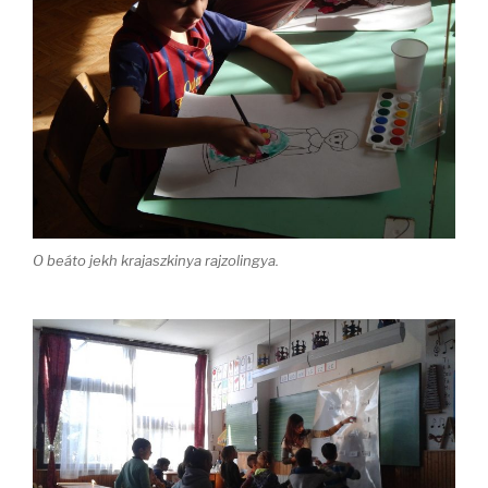
O beáto jekh krajaszkinya rajzolingya.