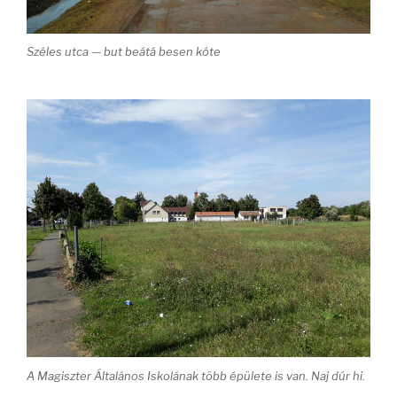
Széles utca — but beátá besen kóte
A Magiszter Általános Iskolának több épülete is van. Naj dúr hi.