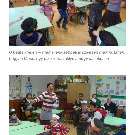
O beátá khelen — még a legkisebbek is szívesen megmutatják,
hogyan táncol egy piko roma raklyo amúgy pacekosan.