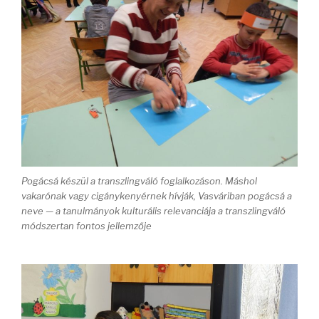
Pogácsá készül a transzlingváló foglalkozáson. Máshol
vakarónak vagy cigánykenyérnek hívják, Vasváriban pogácsá a
neve — a tanulmányok kulturális relevanciája a transzlingváló
módszertan fontos jellemzője