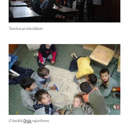
Tanóra az iskolában
O beátá
Doja
rajzolinen.