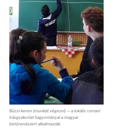
Búcsi keren (munkát végezni) — a lokális romani
írásgyakorlat hagyományai a magyar
betűrendszert alkalmazzák.