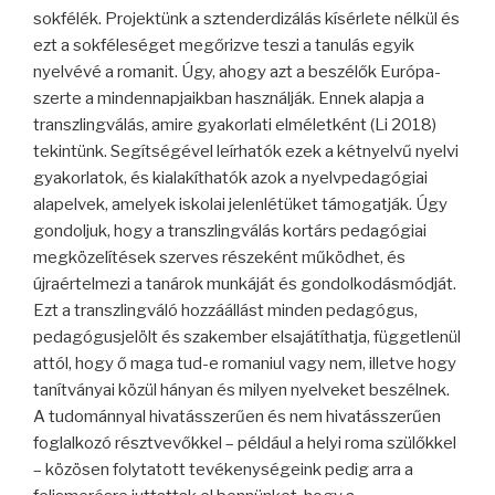
sokfélék. Projektünk a sztenderdizálás kísérlete nélkül és
ezt a sokféleséget megőrizve teszi a tanulás egyik
nyelvévé a romanit. Úgy, ahogy azt a beszélők Európa-
szerte a mindennapjaikban használják. Ennek alapja a
transzlingválás, amire gyakorlati elméletként (Li 2018)
tekintünk. Segítségével leírhatók ezek a kétnyelvű nyelvi
gyakorlatok, és kialakíthatók azok a nyelvpedagógiai
alapelvek, amelyek iskolai jelenlétüket támogatják. Úgy
gondoljuk, hogy a transzlingválás kortárs pedagógiai
megközelítések szerves részeként működhet, és
újraértelmezi a tanárok munkáját és gondolkodásmódját.
Ezt a transzlingváló hozzáállást minden pedagógus,
pedagógusjelölt és szakember elsajátíthatja, függetlenül
attól, hogy ő maga tud-e romaniul vagy nem, illetve hogy
tanítványai közül hányan és milyen nyelveket beszélnek.
A tudománnyal hivatásszerűen és nem hivatásszerűen
foglalkozó résztvevőkkel – például a helyi roma szülőkkel
– közösen folytatott tevékenységeink pedig arra a