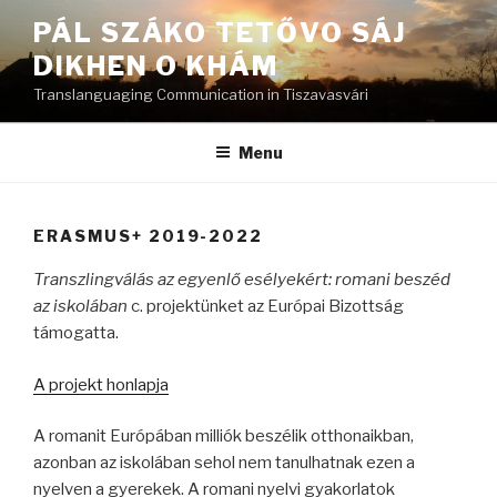
Skip
PÁL SZÁKO TETŐVO SÁJ
to
DIKHEN O KHÁM
content
Translanguaging Communication in Tiszavasvári
Menu
ERASMUS+ 2019-2022
Transzlingválás az egyenlő esélyekért: romani beszéd
az iskolában
c. projektünket az Európai Bizottság
támogatta.
A projekt honlapja
A romanit Európában milliók beszélik otthonaikban,
azonban az iskolában sehol nem tanulhatnak ezen a
nyelven a gyerekek. A romani nyelvi gyakorlatok