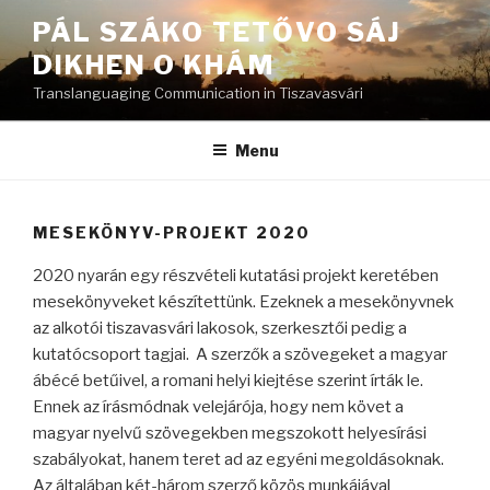
Skip
PÁL SZÁKO TETŐVO SÁJ
to
DIKHEN O KHÁM
content
Translanguaging Communication in Tiszavasvári
Menu
MESEKÖNYV-PROJEKT 2020
2020 nyarán egy részvételi kutatási projekt keretében
mesekönyveket készítettünk. Ezeknek a mesekönyvnek
az alkotói tiszavasvári lakosok, szerkesztői pedig a
kutatócsoport tagjai. A szerzők a szövegeket a magyar
ábécé betűivel, a romani helyi kiejtése szerint írták le.
Ennek az írásmódnak velejárója, hogy nem követ a
magyar nyelvű szövegekben megszokott helyesírási
szabályokat, hanem teret ad az egyéni megoldásoknak.
Az általában két-három szerző közös munkájával