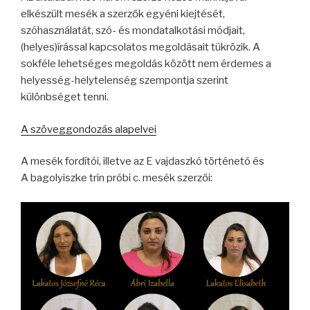
elkészült mesék a szerzők egyéni kiejtését,
szóhasználatát, szó- és mondatalkotási módjait,
(helyes)írással kapcsolatos megoldásait tükrözik. A
sokféle lehetséges megoldás között nem érdemes a
helyesség-helytelenség szempontja szerint
különbséget tenni.
A szöveggondozás alapelvei
A mesék fordítói, illetve az E vajdaszkó történetó és
A bagolyiszke trin próbi c. mesék szerzői: