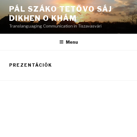
Skip
PÁL SZÁKO TETŐVO SÁJ
to
DIKHEN O KHÁM
content
Translanguaging Communication in Tiszavasvári
Menu
PREZENTÁCIÓK